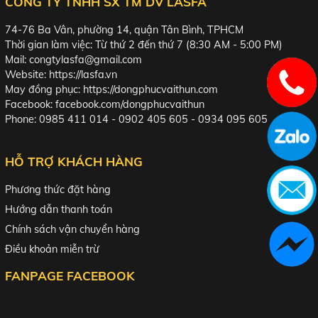
CÔNG TY TNHH SX TM DV LASFA
74-76 Ba Vân, phường 14, quận Tân Bình, TPHCM
Thời gian làm việc: Từ thứ 2 đến thứ 7 (8:30 AM - 5:00 PM)
Mail: congtylasfa@gmail.com
Website:
https://lasfa.vn
May đồng phục:
https://dongphucvaithun.com
Facebook:
facebook.com/dongphucvaithun
Phone: 0985 411 014 - 0902 405 605 - 0934 095 605
HỖ TRỢ KHÁCH HÀNG
Phương thức đặt hàng
Hướng dẫn thanh toán
Chính sách vận chuyển hàng
Điều khoản miễn trừ
FANPAGE FACEBOOK