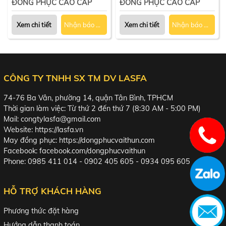
ĐỒNG PHỤC CAO CẤP
ĐỒNG PHỤC CAO CẤP
Xem chi tiết
Nhận báo giá
Xem chi tiết
Nhận báo giá
CÔNG TY TNHH SX TM DV LASFA
74-76 Ba Vân, phường 14, quận Tân Bình, TPHCM
Thời gian làm việc: Từ thứ 2 đến thứ 7 (8:30 AM - 5:00 PM)
Mail: congtylasfa@gmail.com
Website:
https://lasfa.vn
May đồng phục:
https://dongphucvaithun.com
Facebook:
facebook.com/dongphucvaithun
Phone: 0985 411 014 - 0902 405 605 - 0934 095 605
HỖ TRỢ KHÁCH HÀNG
Phương thức đặt hàng
Hướng dẫn thanh toán