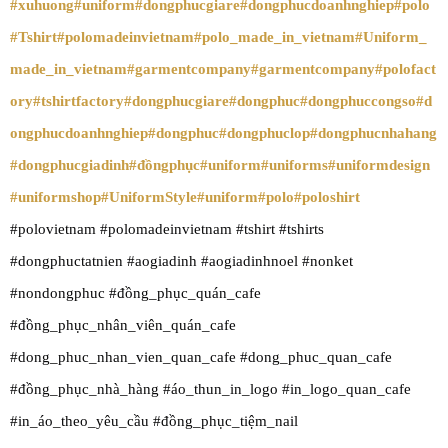
#xuhuong
#uniform
#dongphucgiare
#dongphucdoanhnghiep
#polo
#Tshirt
#polomadeinvietnam
#polo_made_in_vietnam
#Uniform_
made_in_vietnam
#garmentcompany
#garmentcompany
#polofact
ory
#tshirtfactory
#dongphucgiare
#dongphuc
#dongphuccongso
#d
ongphucdoanhnghiep
#dongphuc
#dongphuclop
#dongphucnhahang
#dongphucgiadinh
#đồngphục
#uniform
#uniforms
#uniformdesign
#uniformshop
#UniformStyle
#uniform
#polo
#poloshirt
#polovietnam #polomadeinvietnam #tshirt #tshirts
#dongphuctatnien #aogiadinh #aogiadinhnoel #nonket
#nondongphuc #đồng_phục_quán_cafe
#đồng_phục_nhân_viên_quán_cafe
#dong_phuc_nhan_vien_quan_cafe #dong_phuc_quan_cafe
#đồng_phục_nhà_hàng #áo_thun_in_logo #in_logo_quan_cafe
#in_áo_theo_yêu_cầu #đồng_phục_tiệm_nail