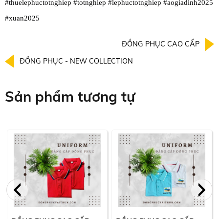
#thuelephuctotnghiep #totnghiep #lephuctotnghiep #aogiadinh2025
#xuan2025
ĐỒNG PHỤC CAO CẤP
ĐỒNG PHỤC - NEW COLLECTION
Sản phẩm tương tự