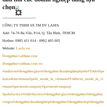
chọn
----------------------------
CÔNG TY TNHH SX TM DV LASFA
Add: 74-76 Ba Vân, P.14, Q. Tân Bình, TP.HCM
Hotline: 0985 411 014 - 0902 405 605
Website:
Lasfa.vn
Dongphucvaithun.com
Dongphucvaithun.com.vn
#uniform
#dongphucgiare
#dongphucdoanhnghiep
#polo
#Tshirt
#po
lomadeinvietnam
#polo_made_in_vietnam
#Uniform_made_in_vi
etnam
#garmentcompany
#garmentcompany
#polofactory
#tshirtfactory
#dongphucgiare
#dongphuc
#dongphuc
congso
#dongphucdoanhnghiep
#dongphuc
#dongphuclop
#dongphu